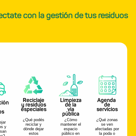
ctate con la gestión de tus residuos
Reciclaje
Limpieza
Agenda
ción
y residuos
de la
de
especiales
vía
servicios
os
pública
¿Qué podés
¿Cómo
¿Qué zonas
jar
reciclar y
mantener el
se ven
os y
dónde dejar
espacio
afectadas por
asan
estos
público en
la poda o
na?