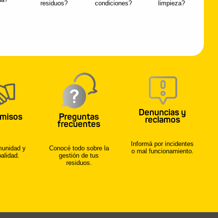
residuos?
condiciones?
limpieza?
ción en tiempo real de
de recolección de
reños y residuos de
s push instantáneas con
do de llegada del camión
Denuncias y
.
misos
Preguntas
reclamos
frecuentes
gente, Luji, para dudas,
Informá por incidentes
nuncias y reclamos.
munidad y
Conocé todo sobre la
o mal funcionamiento.
alidad.
gestión de tus
residuos.
localización de puntos
s de recepción de
rónicos, aceites
ontenedores pilas.