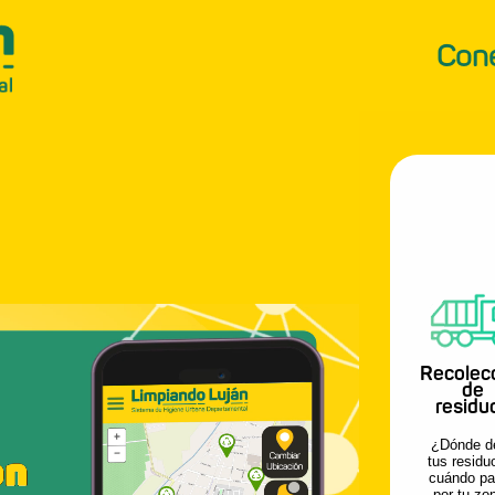
Cone
Recolec
de
residu
¿Dónde de
tus residu
cuándo p
por tu zo