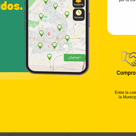
Georeferencia
los camiones 
residuos hoga
jardín.
Notificacione
tiempo estima
de recolección
Compro
Chatbot inteli
consultas, de
Entre la co
la Municip
Reciclaje: geo
verdes, punto
residuos elect
vegetales, y c